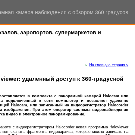
мная камера наблюдения с обзором 360 градусов
залов, аэропортов, супермаркетов и
На главную страницу
iewer: удаленный доступ к 360-градусной
 поставляется в комплекте с панорамной камерой Halocam или
я на подключенный к сети компьютер и позволяет удаленно
цей Halocam, или записанный на видеорегистратор Halocorder
тва изображения. При этом оператор системы видеонаблюдения
тка видео и электронное панорамирование.
работе с видеорегистратором Halocorder новая программа Haloviewer
оляет скачать фрагменты видеоархива, которые можно записать на