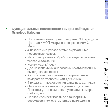
Функциональные возможности камеры наблюдения
Grandeye Halocam
Постоянный мониторинг панорамы 360 градусов
Цветная КМОП-матрица с разрешением 3
Мпикс.
4 независимо управляемые виртуальные
поворотные камеры
Интеллектуальная обработка видео в режиме
об
тревог и слежения
ви
Режим «день/ночь»
Два независимых аналоговых мультиэкранных
Пе
выхода на мониторы
Уд
Автоматическая привязка к виртуальным
4 
камерам по тревогам или движению
со
4 входа для подключения охранных датчиков
ви
Отсутствие в камере подвижных деталей
ка
Простота установки и обслуживания камеры
наблюдения
Уп
Полная совместимость со стандартным
Да
оборудованием систем видео
наблюдения
ви
эк