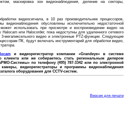
ктом, маскировка зон видеонаблюдения, деление на секторы,
обработки видеосигнала, в 10 раз производительнее процессоров,
мы видеонаблюдения обусловлены исключительно недостаточной
может использовать при просмотре и воспроизведении видео на
Halocam или Halocorder, пока недоступны для удаленного сетевого
е 3-мегапиксельного видео и электронные PTZ-функции. Следующие
цессорам ПК, будут включать инструментарий для обработки видео,
стратора.
locam
и видеорегистратор компании «Grandeye» в системе
о клиента или же собираетесь стать региональным дилером
РМО-Системы» по телефону (495) 787-3342 или по электронной
 камеры, видеорегистраторы и программы видеонаблюдения
каталога оборудования для CCTV-систем.
Версия для печати