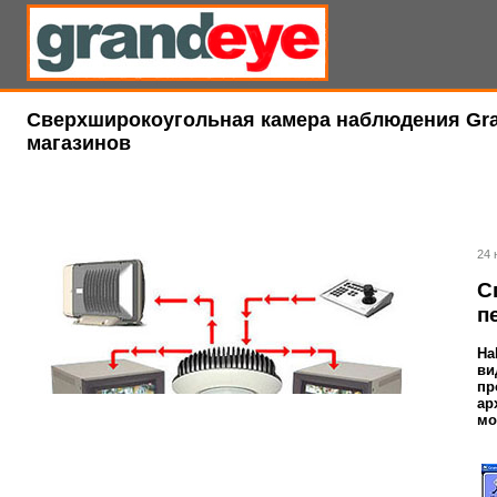
Сверхширокоугольная камера наблюдения Gran
магазинов
24 
С
п
Ha
ви
пр
ар
мо