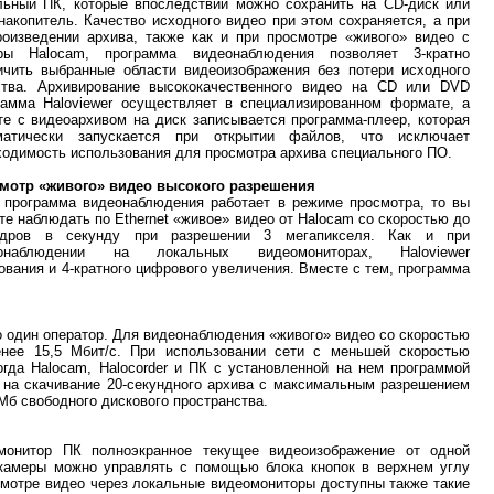
льный ПК, которые впоследствии можно сохранить на CD-диск или
накопитель. Качество исходного видео при этом сохраняется, а при
роизведении архива, также как и при просмотре «живого» видео с
ры Halocam, программа видеонаблюдения позволяет 3-кратно
ичить выбранные области видеоизображения без потери исходного
ства. Архивирование высококачественного видео на CD или DVD
рамма Haloviewer осуществляет в специализированном формате, а
те с видеоархивом на диск записывается программа-плеер, которая
матически запускается при открытии файлов, что исключает
ходимость использования для просмотра архива специального ПО.
мотр «живого» видео высокого разрешения
 программа видеонаблюдения работает в режиме просмотра, то вы
те наблюдать по Ethernet «живое» видео от Halocam со скоростью до
дров в секунду при разрешении 3 мегапикселя. Как и при
еонаблюдении на локальных видеомониторах, Haloviewer
вания и 4-кратного цифрового увеличения. Вместе с тем, программа
о один оператор. Для видеонаблюдения «живого» видео со скоростью
енее 15,5 Мбит/с. При использовании сети с меньшей скоростью
огда Halocam, Halocorder и ПК с установленной на нем программой
 на скачивание 20-секундного архива с максимальным разрешением
 Мб свободного дискового пространства.
монитор ПК полноэкранное текущее видеоизображение от одной
 камеры можно управлять с помощью блока кнопок в верхнем углу
мотре видео через локальные видеомониторы доступны также такие