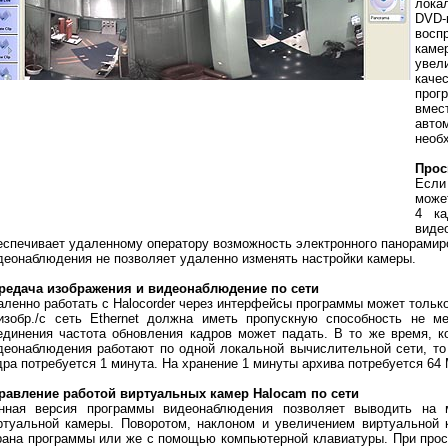
лока
DVD-
восп
каме
увел
каче
прог
вмес
авто
необ
Прос
Если
може
4 ка
вид
еспечивает удаленному оператору возможность электронного панорамиро
деонаблюдения не позволяет удаленно изменять настройки камеры.
редача изображения и видеонаблюдение по сети
аленно работать с Halocorder через интерфейсы программы может тольк
изобр./с сеть Ethernet должна иметь пропускную способность не м
единения частота обновления кадров может падать. В то же время, к
деонаблюдения работают по одной локальной вычислительной сети, то
дра потребуется 1 минута. На хранение 1 минуты архива потребуется 64
равление работой виртуальных камер
Halocam по сети
нная версия программы видеонаблюдения позволяет выводить на 
ртуальной камеры. Поворотом, наклоном и увеличением виртуальной
рана программы или же с помощью компьютерной клавиатуры. При прос