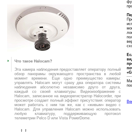
фу
пр
Пе
Пр
ис
мо
ло
по
ве
сх
Ес
ви
Что такое Halocam?
пр
п
Эта камера наблюдения предоставляет оператору полный
«G
обзор панорамы окружающего пространства в любой
момент времени. Еще одно преимущество камеры:
Ма
управлять Halocam могут сразу два оператора системы
по
наблюдения абсолютно независимо друго от друга,
каждый со своей клавиатуры. Видеоизображение с
Halocam, записанное на видеорегистратор Halocorder, при
просмотре создает полный эффект присутствия: оператор
Ве
может работать с ним так же, как с «живым» видео с
Halocam. Для управления Halocam можно использовать
любую клавиатуру, поддерживающую протокол
телеметрии Pelco D или Vista PowerDome.