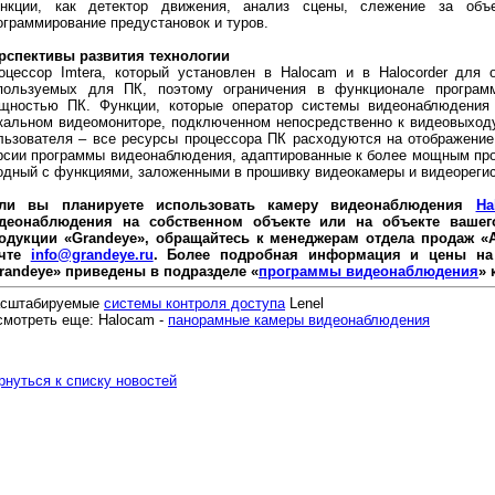
нкции, как детектор движения, анализ сцены, слежение за объе
ограммирование предустановок и туров.
рспективы развития технологии
оцессор Imtera, который установлен в Halocam и в Halocorder для 
пользуемых для ПК, поэтому ограничения в функционале програм
щностью ПК. Функции, которые оператор системы видеонаблюдения 
кальном видеомониторе, подключенном непосредственно к видеовыходу 
льзователя – все ресурсы процессора ПК расходуются на отображени
рсии программы видеонаблюдения, адаптированные к более мощным про
одный с функциями, заложенными в прошивку видеокамеры и видеореги
ли вы планируете использовать камеру видеонаблюдения
Ha
деонаблюдения на собственном объекте или на объекте вашег
одукции «Grandeye», обращайтесь к менеджерам отдела продаж «А
очте
info@grandeye.ru
. Более подробная информация и цены на
randeye» приведены в подразделе «
программы видеонаблюдения
» 
сштабируемые
системы контроля доступа
Lenel
смотреть еще: Halocam -
панорамные камеры видеонаблюдения
рнуться к списку новостей