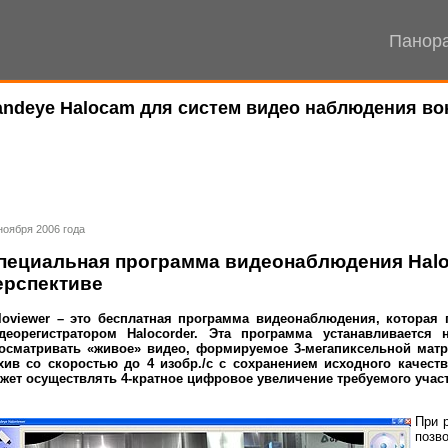
Панора
deye Halocam для систем видео наблюдения вок
ноября 2006 года
пециальная программа видеонаблюдения Halov
ерспективе
loviewer – это бесплатная программа видеонаблюдения, которая
деорегистратором Halocorder. Эта программа устанавливаетс
осматривать «живое» видео, формируемое 3-мегапиксельной матри
хив со скоростью до 4 изобр./с с сохранением исходного качес
жет осуществлять 4-кратное цифровое увеличение требуемого учас
При 
позв